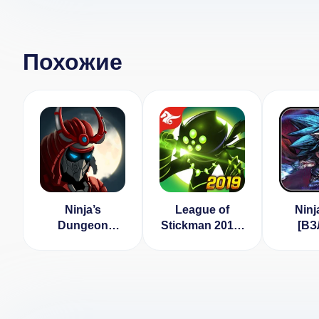
Похожие
Ninja’s
League of
Ninj
Dungeon
Stickman 2017-
[ВЗ
(ВЗЛОМ, много
Ninja [ВЗЛОМ]
много 
денег/нет
v 4.4.0
v 
рекламы)