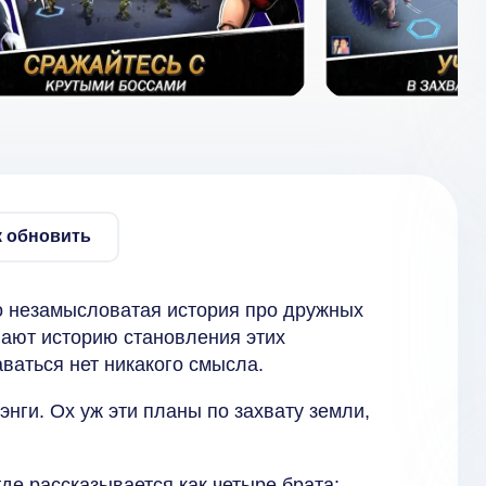
к обновить
но незамысловатая история про дружных
нают историю становления этих
ваться нет никакого смысла.
энги. Ох уж эти планы по захвату земли,
де рассказывается как четыре брата: