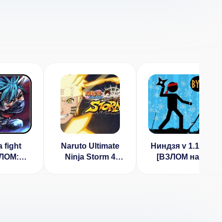
a fight
Naruto Ultimate
Ниндзя v 1.1.0
ЛОМ:
Ninja Storm 4
[ВЗЛОМ на
золота]
[ВЗЛОМ все
денег]
1.2.0
разблокировано]
v 2.0