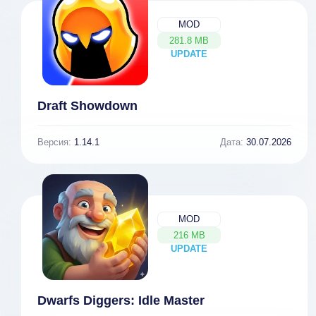
MOD
281.8 MB
UPDATE
NEW
Draft Showdown
Версия:
1.14.1
Дата:
30.07.2026
MOD
216 MB
UPDATE
NEW
Dwarfs Diggers: Idle Master