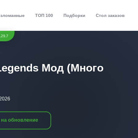
зломанные
ТОП 100
Подборки
Стол заказов
.29.7
: Legends Мод (Много
.2026
 на обновление