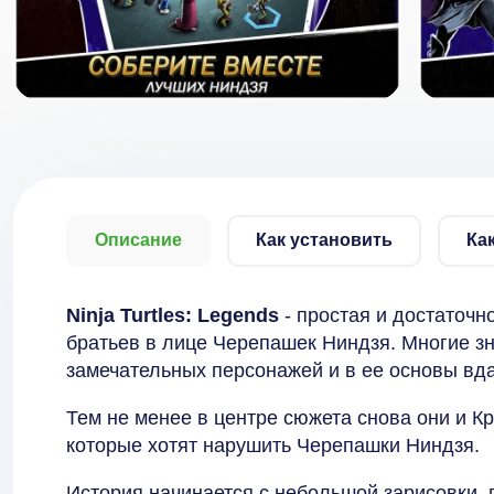
Описание
Как установить
Ка
Ninja Turtles: Legends
- простая и достаточ
братьев в лице Черепашек Ниндзя. Многие з
замечательных персонажей и в ее основы вда
Тем не менее в центре сюжета снова они и Кр
которые хотят нарушить Черепашки Ниндзя.
История начинается с небольшой зарисовки, г