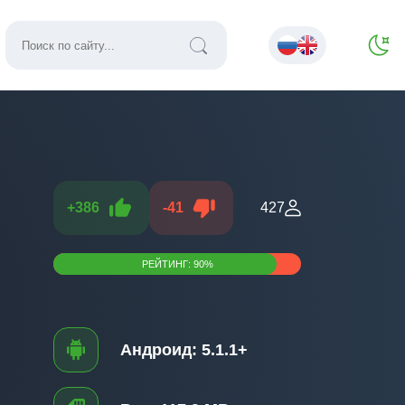
+
386
-
41
427
РЕЙТИНГ:
90
%
Андроид:
5.1.1+