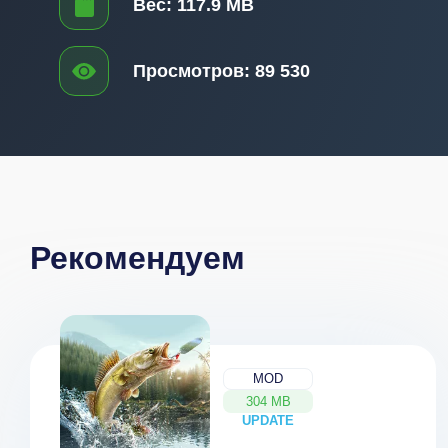
Вес:
117.9 MB
Просмотров:
89 530
Рекомендуем
MOD
304 MB
UPDATE
NEW