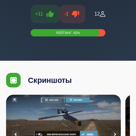
+
11
-
1
12
РЕЙТИНГ:
92
%
Скриншоты