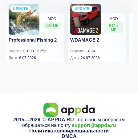
UPDATE
NEW
UPDATE
NEW
MOD
MOD
304 MB
944.2
MB
Professional Fishing 2
WDAMAGE 2
Dr
Версия:
0.1.00.12.25p
Версия:
1.0.24
Вер
Дата:
8.07.2026
Дата:
24.07.2026
Дат
2015—2026. © APPDA.RU
- по любым вопросам
обращаться на почту
support@appda.ru
Политика конфиденциальности
DMCA