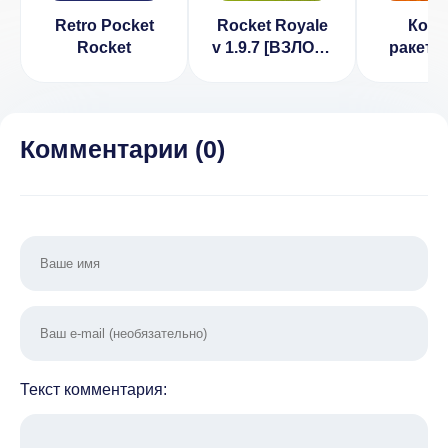
Retro Pocket
Rocket Royale
Косм
Rocket
v 1.9.7 [ВЗЛОМ:
ракета
бессмертие и
для д
деньги]
(ВЗЛОМ
рекл
Комментарии (
0
)
Текст комментария: