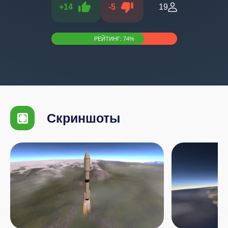
+
14
-
5
19
РЕЙТИНГ:
74
%
Скриншоты