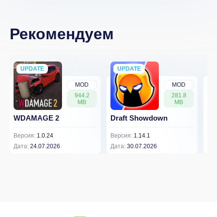
Рекомендуем
UPDATE
NEW
UPDATE
NEW
MOD
MOD
944.2
281.8
MB
MB
WDAMAGE 2
Draft Showdown
FP
Версия:
1.0.24
Версия:
1.14.1
Вер
Дата:
24.07.2026
Дата:
30.07.2026
Дат