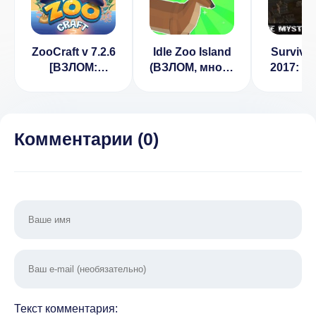
ZooCraft v 7.2.6
Idle Zoo Island
Survival
[ВЗЛОМ:
(ВЗЛОМ, много
2017: S
много денег]
денег)
[ВЗЛО
деньги] 
Комментарии (
0
)
Текст комментария: