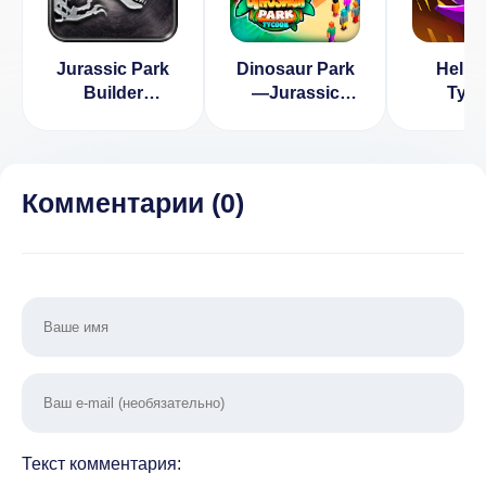
Jurassic Park
Dinosaur Park
Hell P
Builder
—Jurassic
Tyc
[ВЗЛОМ
Tycoon
Simul
бесплатные
(ВЗЛОМ,
покупки] v
ден
4.9.0
Комментарии (
0
)
Текст комментария: