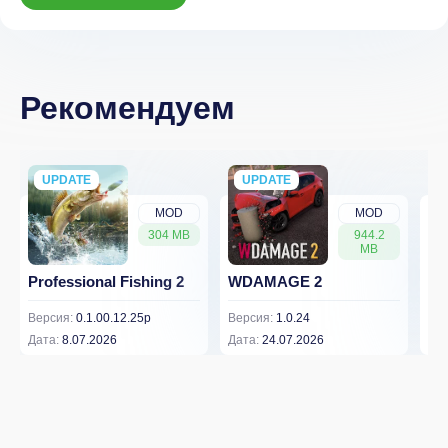
Рекомендуем
UPDATE
NEW
UPDATE
NEW
MOD
MOD
304 MB
944.2
MB
Professional Fishing 2
WDAMAGE 2
Dr
Версия:
0.1.00.12.25p
Версия:
1.0.24
Вер
Дата:
8.07.2026
Дата:
24.07.2026
Дат