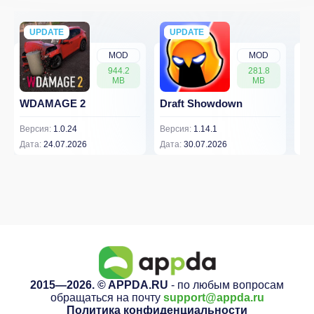
UPDATE
NEW
UPDATE
NEW
MOD
MOD
944.2
281.8
MB
MB
WDAMAGE 2
Draft Showdown
FP
Версия:
1.0.24
Версия:
1.14.1
Вер
Дата:
24.07.2026
Дата:
30.07.2026
Дат
2015—2026. © APPDA.RU
- по любым вопросам
обращаться на почту
support@appda.ru
Политика конфиденциальности