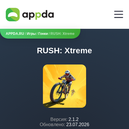
APPDA.RU
/
Игры
/
Гонки
/ RUSH: Xtreme
RUSH: Xtreme
Версия:
2.1.2
Обновлено:
23.07.2026