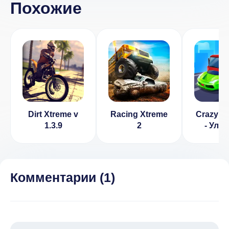
Похожие
Dirt Xtreme v
Racing Xtreme
Crazy R
1.3.9
2
- Ули
Гон
Комментарии (
1
)