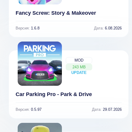
Fancy Screw: Story & Makeover
Версия:
1.6.8
Дата:
6.08.2026
MOD
243 MB
UPDATE
NEW
Car Parking Pro - Park & Drive
Rilakkuma
Зеленая
Farm
ферма 3
[ВЗЛОМ:
Версия:
0.5.97
Дата:
29.07.2026
Деньги] 4.4.2