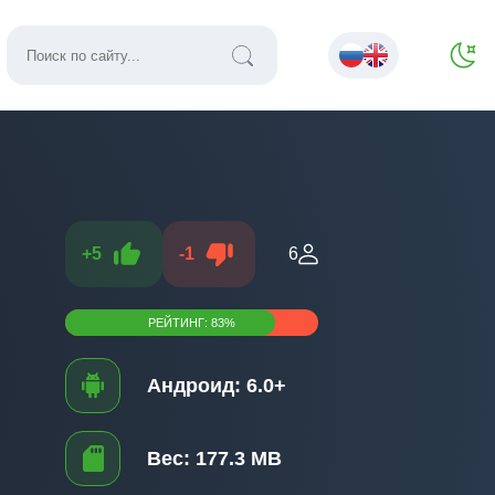
+
5
-
1
6
РЕЙТИНГ:
83
%
Андроид:
6.0+
Вес:
177.3 MB