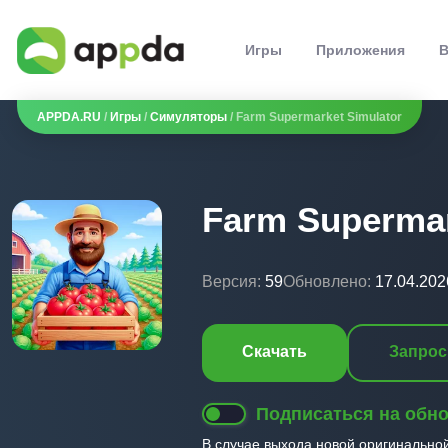
Игры
Приложения
В
APPDA.RU
/
Игры
/
Симуляторы
/ Farm Supermarket Simulator
Farm Supermar
Версия:
59
Обновлено:
17.04.202
Скачать
Запрос
Подписаться на обн
В случае выхода новой оригинально