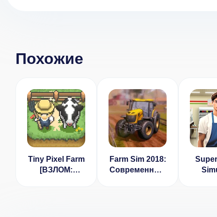
Похожие
Tiny Pixel Farm
Farm Sim 2018:
Super
[ВЗЛОМ:
Современный
Simu
много денег] v
мастер-
Gam
1.4.6
симулятор 3D
v 1.9.0