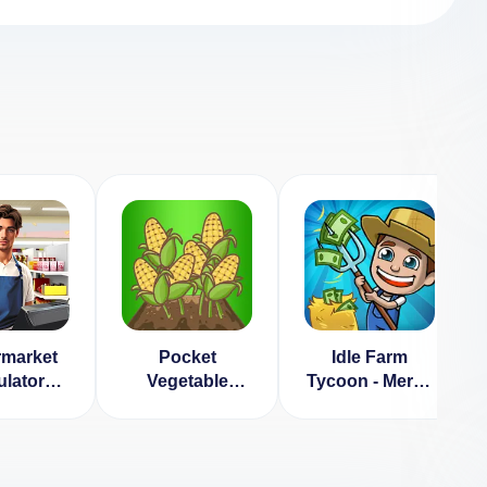
market
Pocket
Idle Farm
lator
Vegetable
Tycoon - Merge
e 3D
Garden
Simulator
(ВЗЛОМ,
бесплатные
покупки)