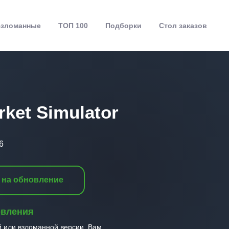
зломанные
ТОП 100
Подборки
Стол заказов
ket Simulator
6
 на обновление
овления
й или взломанной версии, Вам