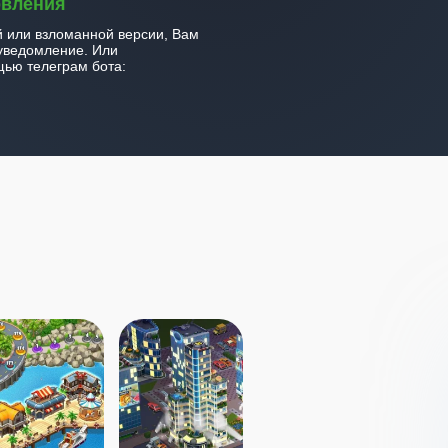
овления
й или взломанной версии, Вам
уведомление. Или
ью телеграм бота: