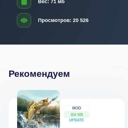
Вес:
71 мб
Просмотров:
20 526
Рекомендуем
MOD
304 MB
UPDATE
NEW