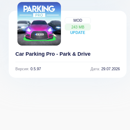
MOD
243 MB
UPDATE
NEW
Car Parking Pro - Park & Drive
Версия:
0.5.97
Дата:
29.07.2026
Idle Shop
Fantasy