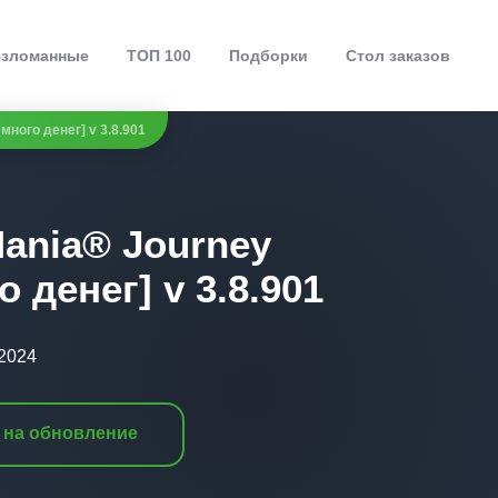
зломанные
ТОП 100
Подборки
Стол заказов
много денег] v 3.8.901
ania® Journey
 денег] v 3.8.901
.2024
 на обновление