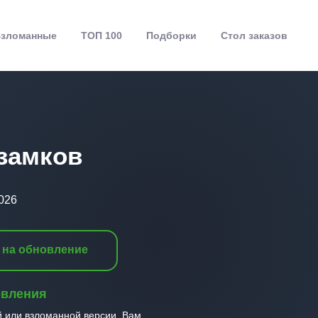
зломанные
ТОП 100
Подборки
Стол заказов
 замков
2026
 на обновление
овления
й или взломанной версии, Вам