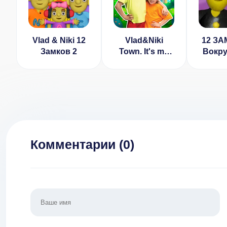
Vlad & Niki 12
Vlad&Niki
12 ЗА
Замков 2
Town. It's my
Вокру
World Взлом
1
(Много Денег)
Комментарии (
0
)