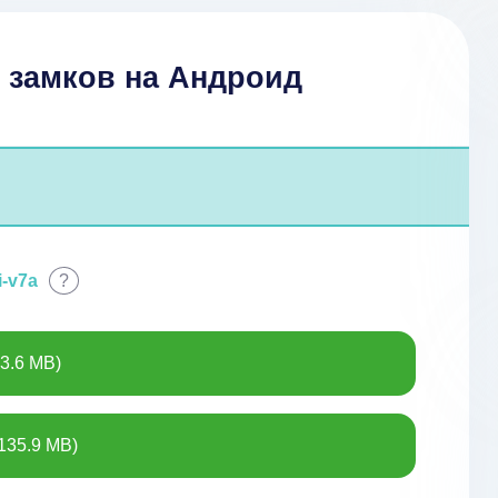
12 замков на Андроид
i-v7a
?
3.6 MB)
135.9 MB)