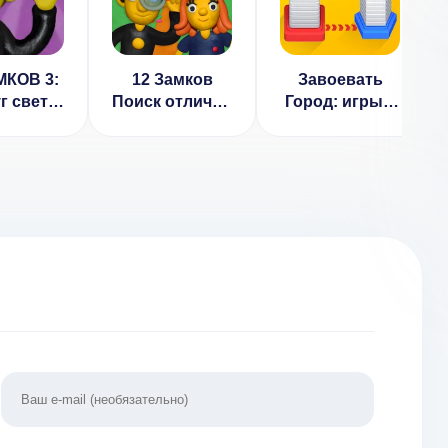
МКОВ 3:
12 Замков
Завоевать
г света
Поиск отличий
Город: игры с
.17
(ВЗЛОМ
захватом
Unlocked)
города