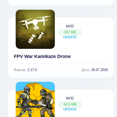
MOD
257 MB
UPDATE
NEW
FPV War Kamikaze Drone
Версия:
2.17.0
Дата:
29.07.2026
MOD
54.5 MB
UPDATE
NEW