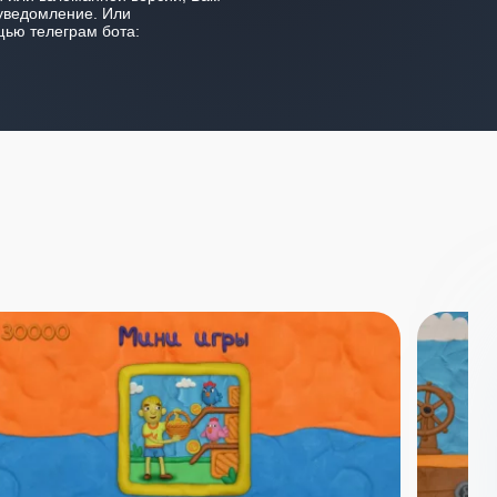
уведомление. Или
ью телеграм бота: