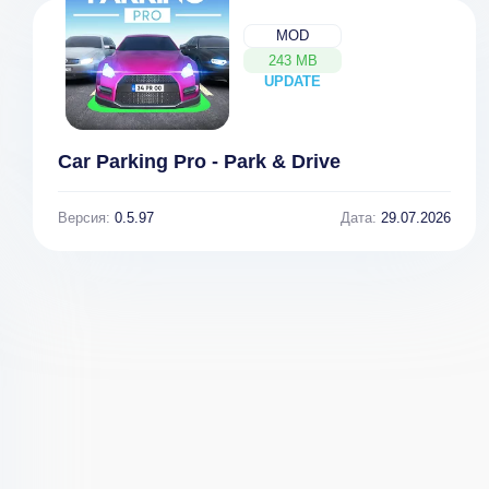
MOD
243 MB
UPDATE
NEW
Crush the
Medieval Life v
Castle Legacy
2.02 [ВЗЛОМ:
много денег]
Car Parking Pro - Park & Drive
Версия:
0.5.97
Дата:
29.07.2026