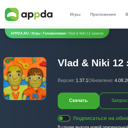
Игры
Приложения
В
APPDA.RU
/
Игры
/
Головоломки
/ Vlad & Niki 12 замков
Vlad & Niki 12
Версия:
1.37.1
Обновлено:
4.08.
Скачать
Запрос
Подписаться на обн
В случае выхода новой оригинально