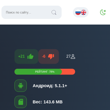
+
21
-
6
27
РЕЙТИНГ:
78
%
Андроид:
5.1.1+
Вес:
143.6 MB