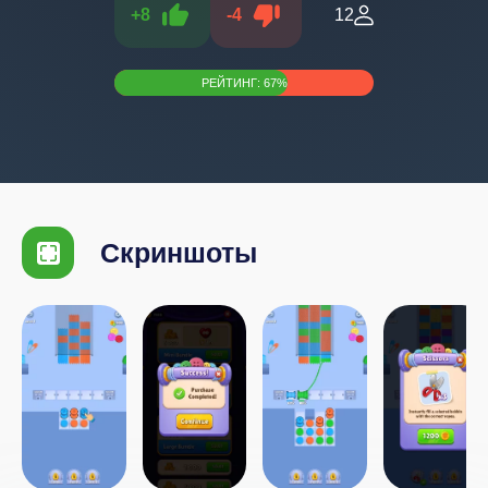
+
8
-
4
12
РЕЙТИНГ:
67
%
Скриншоты