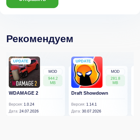
Рекомендуем
UPDATE
NEW
UPDATE
NEW
MOD
MOD
944.2
281.8
MB
MB
WDAMAGE 2
Draft Showdown
FP
Версия:
1.0.24
Версия:
1.14.1
Вер
Дата:
24.07.2026
Дата:
30.07.2026
Дат