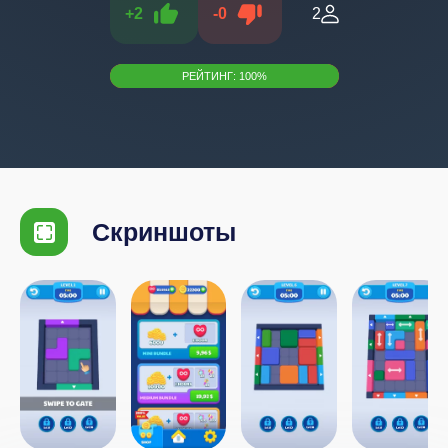
+
2
-
0
2
РЕЙТИНГ:
100
%
Скриншоты