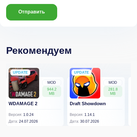
Отправить
Рекомендуем
UPDATE
NEW
UPDATE
NEW
MOD
MOD
944.2
281.8
MB
MB
WDAMAGE 2
Draft Showdown
FP
Версия:
1.0.24
Версия:
1.14.1
Вер
Дата:
24.07.2026
Дата:
30.07.2026
Дат