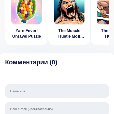
Yarn Fever!
The Muscle
The M
Unravel Puzzle
Hustle Мод
Hust
(Нет Урона)
Sling
Wrestl
1.33.
[ВЗЛОМ:
Комментарии (
0
)
не ата