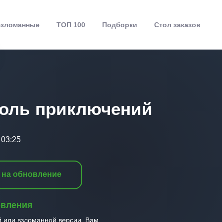
зломанные
ТОП 100
Подборки
Стол заказов
ороль приключений
 03:25
 на обновление
овления
й или взломанной версии, Вам