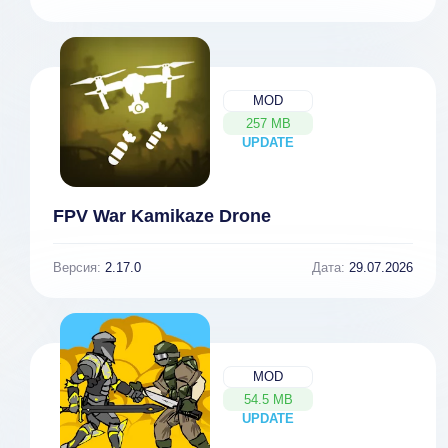
MOD
257 MB
UPDATE
NEW
FPV War Kamikaze Drone
Версия:
2.17.0
Дата:
29.07.2026
MOD
54.5 MB
UPDATE
NEW