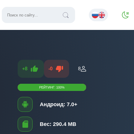
+
8
-
0
8
РЕЙТИНГ:
100
%
Андроид:
7.0+
Вес:
290.4 MB