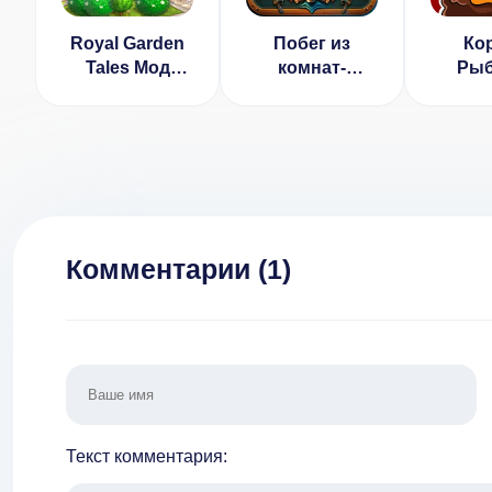
Royal Garden
Побег из
Ко
Tales Мод
комнат-
Рыб
(Много Денег)
Король с
Охота 
усами
(ВЗЛО
Де
Комментарии (
1
)
Текст комментария: