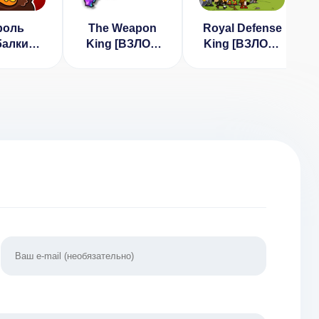
роль
The Weapon
Royal Defense
алки
King [ВЗЛОМ
King [ВЗЛОМ]
на Рыбу
свободная
1.4.8
М Много
прокачка] v 22
нег)