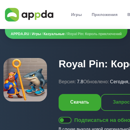
Игры
Приложения
В
APPDA.RU
/
Игры
/
Казуальные
/ Royal Pin: Король приключений
Royal Pin: К
Версия:
7.8
Обновлено:
Сегодня,
Скачать
Запрос
Подписаться на обн
В случае выхода новой оригинально