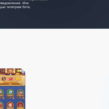
уведомление. Или
ью телеграм бота: