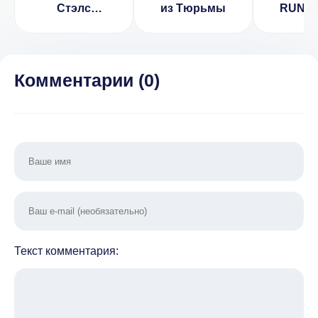
Стэлс
из Тюрьмы
RUNAW
Школьника
СТЭ
Комментарии (
0
)
Текст комментария: