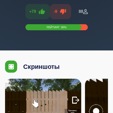
+
79
-
9
88
РЕЙТИНГ:
90
%
Скриншоты