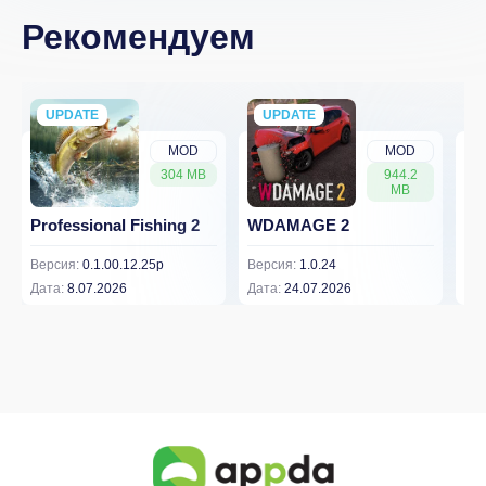
Рекомендуем
UPDATE
NEW
UPDATE
NEW
MOD
MOD
304 MB
944.2
MB
Professional Fishing 2
WDAMAGE 2
Dr
Версия:
0.1.00.12.25p
Версия:
1.0.24
Вер
Дата:
8.07.2026
Дата:
24.07.2026
Дат