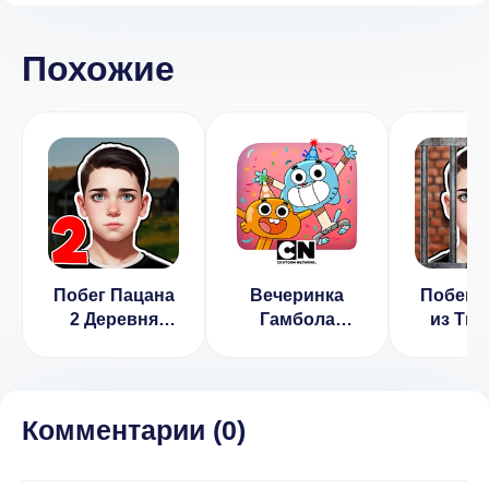
Похожие
Побег Пацана
Вечеринка
Побег 
2 Деревня
Гамбола
из Тю
Runaway
(ВЗЛОМ,
доступ ко
всем играм)
Комментарии (
0
)