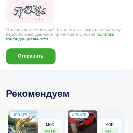
Отправляя комментарий, Вы даёте согласие на обработку
персональных данных и принимаете условия
политики
конфиденциальности
.
Отправить
Рекомендуем
UPDATE
NEW
UPDATE
NEW
MOD
MOD
304 MB
944.2