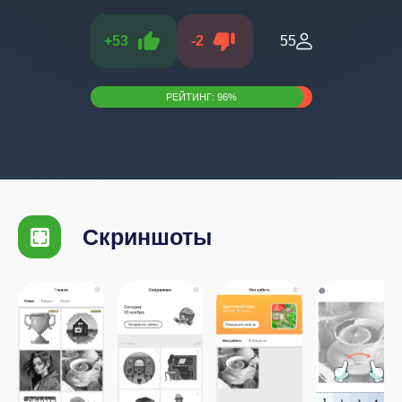
+
53
-
2
55
РЕЙТИНГ:
96
%
Скриншоты