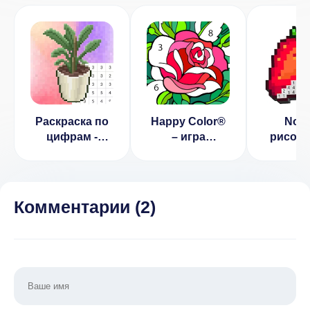
Раскраска по
Happy Color®
No.Pi
цифрам -
– игра
рисова
Комнаты
раскраска
номе
(ВЗЛОМ Много
раскра
Подсказок)
циф
(ВЗЛ
Комментарии (
2
)
бескон
бону