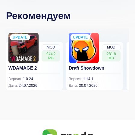
Рекомендуем
UPDATE
NEW
UPDATE
NEW
MOD
MOD
944.2
281.8
MB
MB
WDAMAGE 2
Draft Showdown
FP
Версия:
1.0.24
Версия:
1.14.1
Вер
Дата:
24.07.2026
Дата:
30.07.2026
Дат