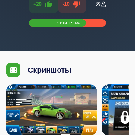
+
29
-
10
39
РЕЙТИНГ:
74
%
Скриншоты