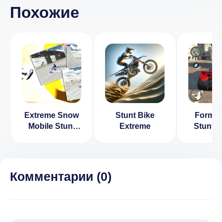
Похожие
Extreme Snow
Stunt Bike
Formul
Mobile Stunt
Extreme
Stunt 
Bike [ВЗЛОМ
(ВЗЛОМ
Много денег] v
Ден
1.0.2
Комментарии (
0
)