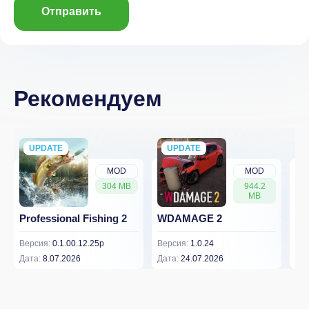
Отправить
Рекомендуем
UPDATE
NEW
UPDATE
NEW
MOD
MOD
304 MB
944.2
MB
Professional Fishing 2
WDAMAGE 2
Dr
Версия:
0.1.00.12.25p
Версия:
1.0.24
Вер
Дата:
8.07.2026
Дата:
24.07.2026
Дат