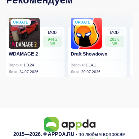
UPDATE
NEW
UPDATE
NEW
MOD
MOD
944.2
281.8
MB
MB
WDAMAGE 2
Draft Showdown
FP
Версия:
1.0.24
Версия:
1.14.1
Вер
Дата:
24.07.2026
Дата:
30.07.2026
Дат
2015—2026. © APPDA.RU
- по любым вопросам