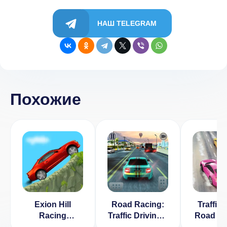
НАШ TELEGRAM
Похожие
Exion Hill
Road Racing:
Traffic: 
Racing
Traffic Driving v
Road Ra
(ВЗЛОМ, много
1.02
v 1.7 [