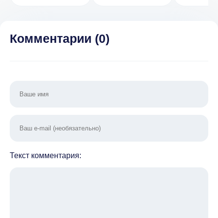
денег/без
Много 
рекламы)
Комментарии (
0
)
Текст комментария: