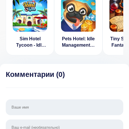
Sim Hotel
Pets Hotel: Idle
Tiny Sho
Tycoon - Idle
Management &
Fantas
Game (ВЗЛОМ,
Incremental
Simulat
Много денег)
Clicker
день
[ВЗЛОМ:
деньги] v
Комментарии (
0
)
1.13.15