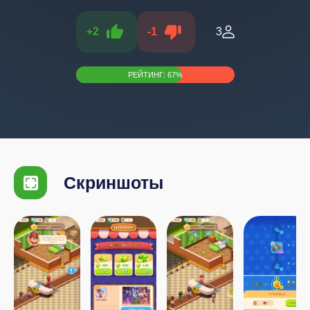
+
2
-
1
3
РЕЙТИНГ:
67
%
Скриншоты