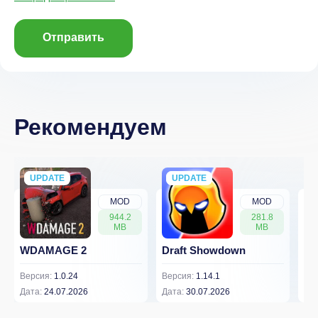
Отправить
Рекомендуем
UPDATE
NEW
UPDATE
NEW
MOD
MOD
944.2
281.8
MB
MB
WDAMAGE 2
Draft Showdown
FP
Версия:
1.0.24
Версия:
1.14.1
Вер
Дата:
24.07.2026
Дата:
30.07.2026
Дат