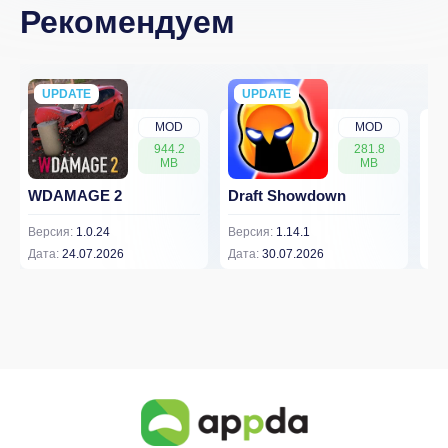
Рекомендуем
UPDATE
NEW
UPDATE
NEW
MOD
MOD
944.2
281.8
MB
MB
WDAMAGE 2
Draft Showdown
FP
Версия:
1.0.24
Версия:
1.14.1
Вер
Дата:
24.07.2026
Дата:
30.07.2026
Дат