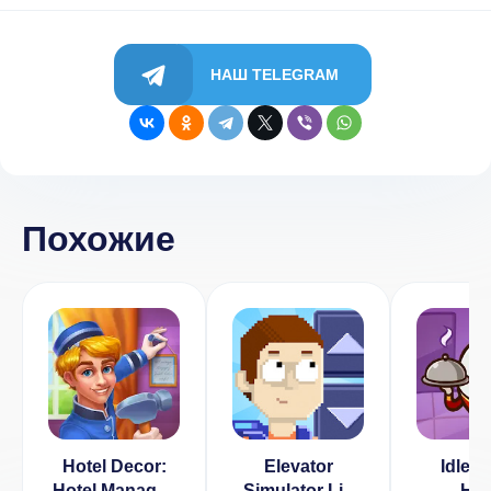
НАШ TELEGRAM
Похожие
Hotel Decor:
Elevator
Idle G
Hotel Manager,
Simulator Lift
Hot