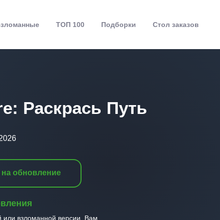
зломанные
ТОП 100
Подборки
Стол заказов
re: Раскрась Путь
.2026
 на обновление
овления
й или взломанной версии, Вам