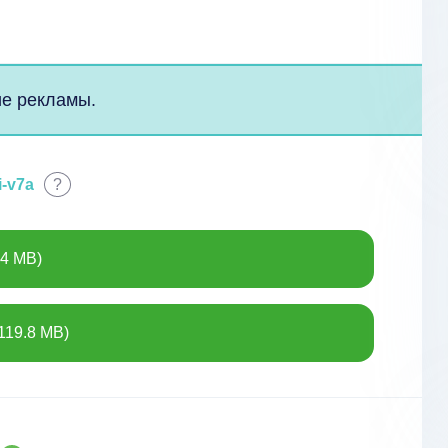
ие рекламы.
i-v7a
?
34 MB)
119.8 MB)