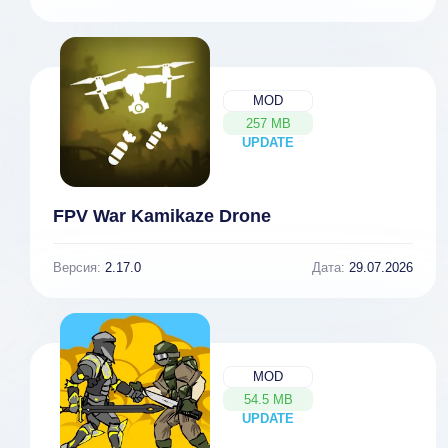
MOD
257 MB
UPDATE
NEW
FPV War Kamikaze Drone
Версия:
2.17.0
Дата:
29.07.2026
MOD
54.5 MB
UPDATE
NEW