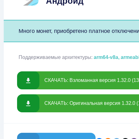
Андроид
Много монет, приобретено платное отключен
Поддерживаемые архитектуры:
arm64-v8a, armeab
СКАЧАТЬ: Взломанная версия 1.32.0 (1
СКАЧАТЬ: Оригинальная версия 1.32.0 (