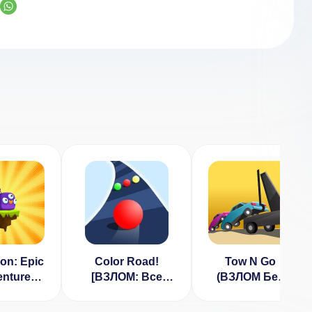
n: Epic
Color Road!
Tow N Go
nture
[ВЗЛОМ: Все
(ВЗЛОМ Без
ЛОМ:
разблокировано]
Рекламы)
вни/
v 3.21.0