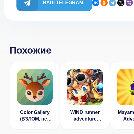
НАШ TELEGRAM
Похожие
Color Gallery
WIND runner
Mayamo
(ВЗЛОМ, нет
adventure
Adve
рекламы)
[ВЗЛОМ
[ВЗ
бесплатные
уро