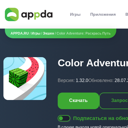
Игры
Приложения
В
APPDA.RU
/
Игры
/
Экшен
/ Color Adventure: Раскрась Путь
Color Adventu
Версия:
1.32.0
Обновлено:
28.07
Скачать
Запрос
Подписаться на обн
В случае выхода новой оригинально