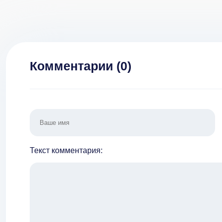
покупки] v 2.6
моне
Комментарии (
0
)
Текст комментария: