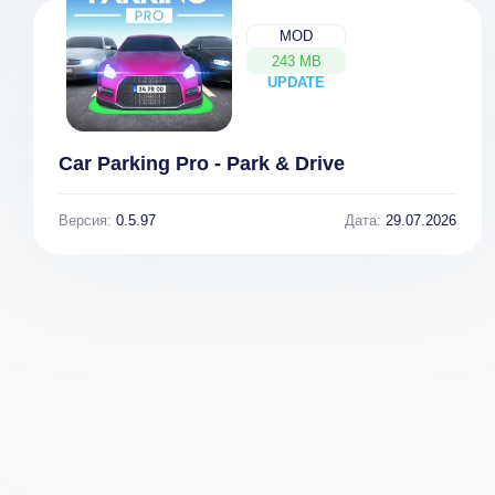
MOD
243 MB
UPDATE
NEW
Car Parking Pro - Park & Drive
Версия:
0.5.97
Дата:
29.07.2026
Tap-tap Color