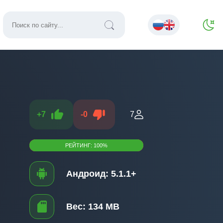
+
7
-
0
7
РЕЙТИНГ:
100
%
Андроид:
5.1.1+
Вес:
134 MB