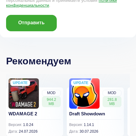
персональных данных и принимаете условия
политики
конфиденциальности
.
Отправить
Рекомендуем
UPDATE
NEW
UPDATE
NEW
MOD
MOD
944.2
281.8
MB
MB
WDAMAGE 2
Draft Showdown
FP
Версия:
1.0.24
Версия:
1.14.1
Вер
Дата:
24.07.2026
Дата:
30.07.2026
Дат