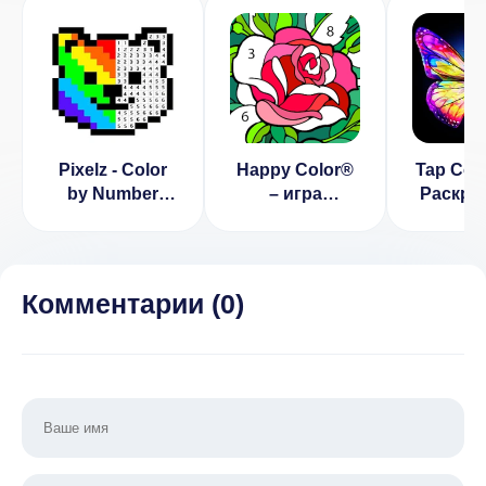
Pixelz - Color
Happy Color®
Tap Color
by Number
– игра
Раскра
Pixel Art
раскраска
номер
Coloring Book
(ВЗЛОМ Много
интер
v 1.6.3179
Подсказок)
Комментарии (
0
)