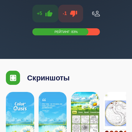
+
5
-
1
6
РЕЙТИНГ:
83
%
Скриншоты