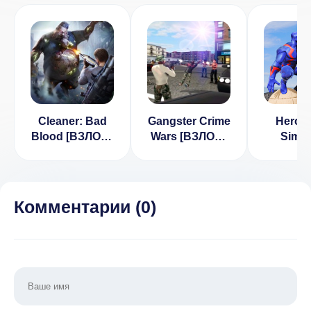
Cleaner: Bad
Gangster Crime
Hero 
Blood [ВЗЛОМ:
Wars [ВЗЛОМ:
Simul
безусловная
Много денег] v
(ВЗЛОМ,
валюта]
1.3.01
ден
1.0.2.1020
Комментарии (
0
)