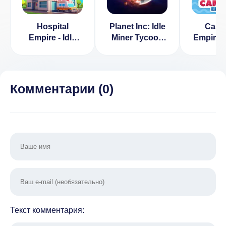
Hospital
Planet Inc: Idle
Camp
Empire - Idle
Miner Tycoon
Empire 
Tycoon
(ВЗЛОМ,
: Idle (
(ВЗЛОМ,
Много денег)
Нет ре
Много денег)
Комментарии (
0
)
Текст комментария: