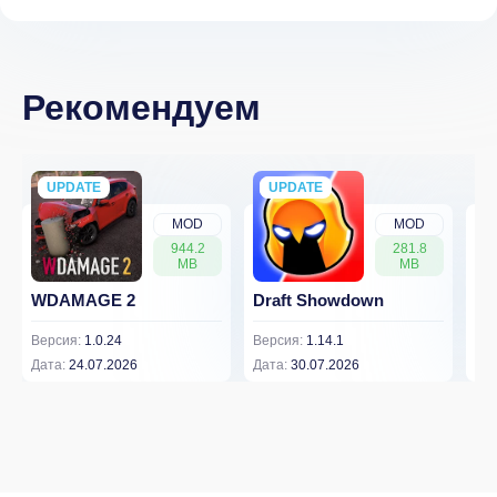
Рекомендуем
UPDATE
NEW
UPDATE
NEW
MOD
MOD
944.2
281.8
MB
MB
WDAMAGE 2
Draft Showdown
FP
Версия:
1.0.24
Версия:
1.14.1
Вер
Дата:
24.07.2026
Дата:
30.07.2026
Дат