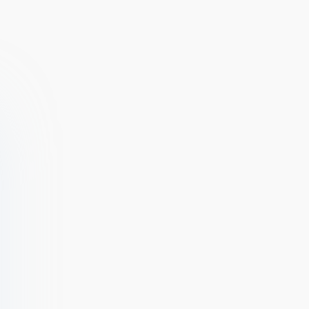
Archer
Champion:Стрельба
из лука игра 3D
бесплатно
[ВЗЛОМ: деньги/
нет рекламы] 1.0.2