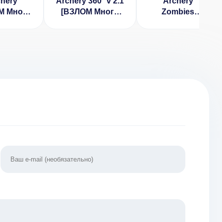
hery
Archery 360° v 2.1
Archery
М Много
[ВЗЛОМ Много
Zombies
v 2.1.119
денег, Все
[ВЗЛОМ] v 1.2
разблокировано]