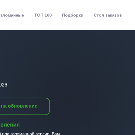
зломанные
ТОП 100
Подборки
Стол заказов
2026
 на обновление
овления
й или взломанной версии, Вам