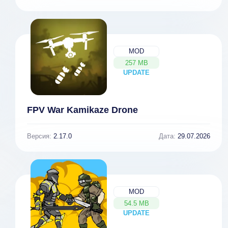
MOD
257 MB
UPDATE
NEW
FPV War Kamikaze Drone
Версия:
2.17.0
Дата:
29.07.2026
MOD
54.5 MB
UPDATE
NEW