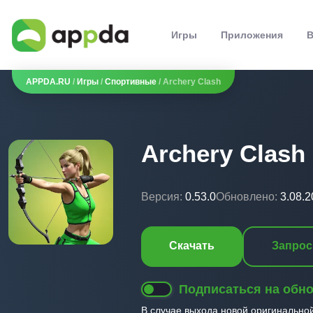
Игры
Приложения
В
APPDA.RU
/
Игры
/
Спортивные
/ Archery Clash
Archery Clash
Версия:
0.53.0
Обновлено:
3.08.
Скачать
Запрос
Подписаться на обн
В случае выхода новой оригинально