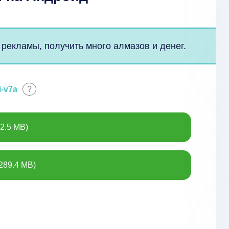
 рекламы, получить много алмазов и денег.
i-v7a
?
2.5 MB)
289.4 MB)