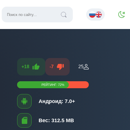
+
18
-
7
25
РЕЙТИНГ:
72
%
Андроид:
7.0+
Вес:
312.5 MB