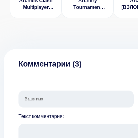
Archers Clash
Archery
Arc
Multiplayer
Tournament
[ВЗЛО
Game [ВЗЛОМ]
Мод (Много
денег] 
Денег)
Комментарии (
3
)
Текст комментария: