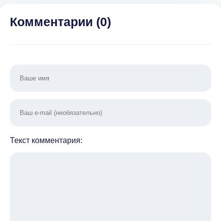
много
деньги,
рекл
подсказок)
подсказки,
Комментарии (
0
)
скины)
Текст комментария: