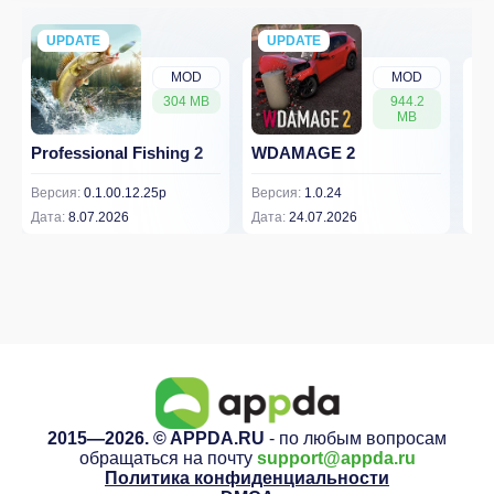
UPDATE
NEW
UPDATE
NEW
MOD
MOD
304 MB
944.2
MB
Professional Fishing 2
WDAMAGE 2
Dr
Версия:
0.1.00.12.25p
Версия:
1.0.24
Вер
Дата:
8.07.2026
Дата:
24.07.2026
Дат
2015—2026. © APPDA.RU
- по любым вопросам
обращаться на почту
support@appda.ru
Политика конфиденциальности