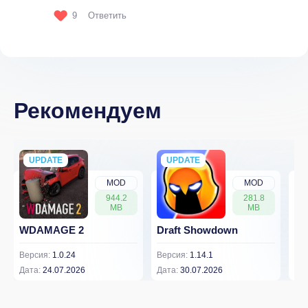
9
Ответить
Рекомендуем
UPDATE
NEW
UPDATE
NEW
MOD
MOD
944.2
281.8
MB
MB
WDAMAGE 2
Draft Showdown
FP
Версия:
1.0.24
Версия:
1.14.1
Вер
Дата:
24.07.2026
Дата:
30.07.2026
Дат