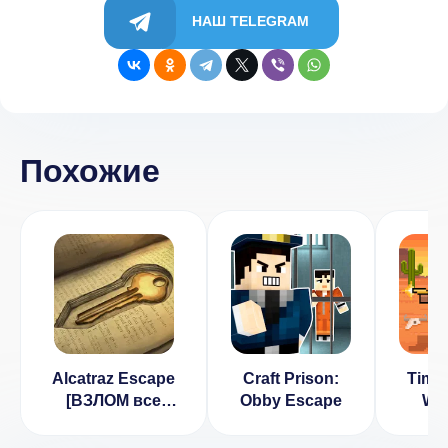
НАШ TELEGRAM
Похожие
Alcatraz Escape
Craft Prison:
Timbe
[ВЗЛОМ все
Obby Escape
Wil
разблокировано]
Arcad
v 1.1
[В