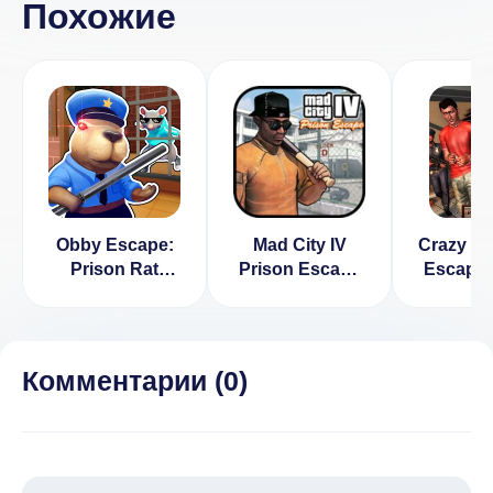
Похожие
Obby Escape:
Mad City IV
Crazy M
Prison Rat
Prison Escape
Escape
Dance
v 1.57 [ВЗЛОМ:
в
много денег]
разблок
v 
Комментарии (
0
)