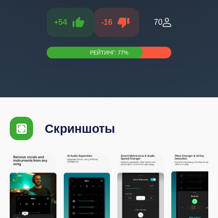
+
54
-
16
70
РЕЙТИНГ:
77
%
Скриншоты