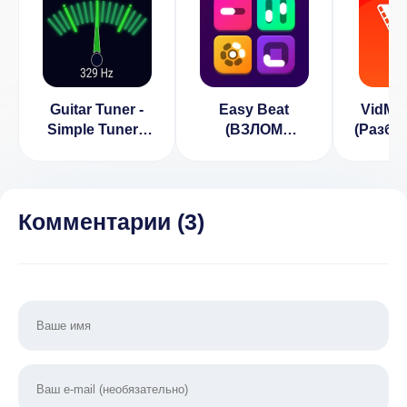
Guitar Tuner -
Easy Beat
VidMa
Simple Tuners
(ВЗЛОМ
(Разбл
(ВЗЛОМ
Разблокирован
Пре
Разблокирован
Премиум)
Премиум)
Комментарии (
3
)