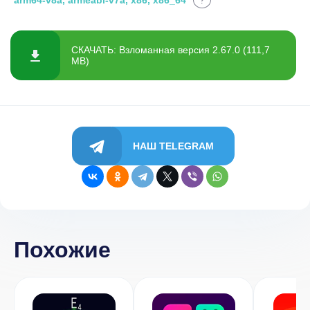
arm64-v8a, armeabi-v7a, x86, x86_64
?
СКАЧАТЬ: Взломанная версия 2.67.0 (111,7
MB)
НАШ TELEGRAM
Похожие