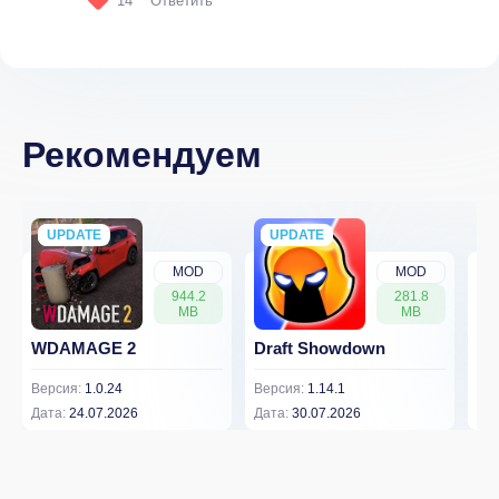
14
Ответить
Рекомендуем
UPDATE
NEW
UPDATE
NEW
MOD
MOD
944.2
281.8
MB
MB
WDAMAGE 2
Draft Showdown
FP
Версия:
1.0.24
Версия:
1.14.1
Вер
Дата:
24.07.2026
Дата:
30.07.2026
Дат