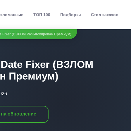
зломанные
ТОП 100
Подборки
Стол заказов
te Fixer (ВЗЛОМ Разблокирован Премиум)
 Date Fixer (ВЗЛОМ
н Премиум)
026
 на обновление