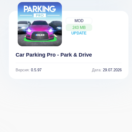
MOD
243 MB
UPDATE
NEW
Car Parking Pro - Park & Drive
Версия:
0.5.97
Дата:
29.07.2026
All Unit
Стильный
Converter &
Калькулятор
Tools (ВЗЛОМ
CALCU™
Разблокирован
(ВЗЛОМ
Премиум)
Разблокирован