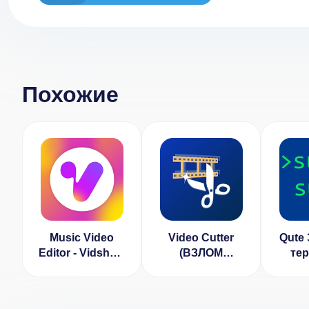
Похожие
Music Video
Video Cutter
Qute
Editor - Vidshow
(ВЗЛОМ
те
(ВЗЛОМ
Разблокирован
(
Разблокирован
Премиум)
Разб
Премиум)
Пр