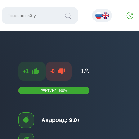
+
1
-
0
1
РЕЙТИНГ:
100
%
Андроид:
9.0+