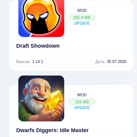
MOD
281.8 MB
UPDATE
NEW
Draft Showdown
Версия:
1.14.1
Дата:
30.07.2026
MOD
216 MB
UPDATE
NEW
Dwarfs Diggers: Idle Master