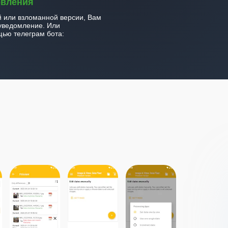
овления
й или взломанной версии, Вам
уведомление. Или
ью телеграм бота: