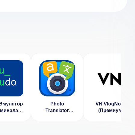
 Эмулятор
Photo
VN VlogNow
рминала
Translator
(Премиум
ВЗЛОМ
(ВЗЛОМ
Разблокирован)
локирован
Разблокирован
емиум)
Премиум)