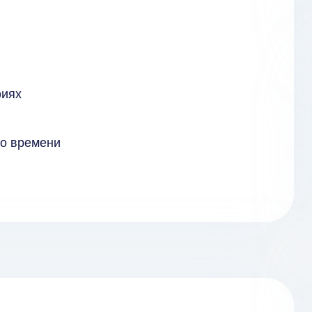
фиях
го времени