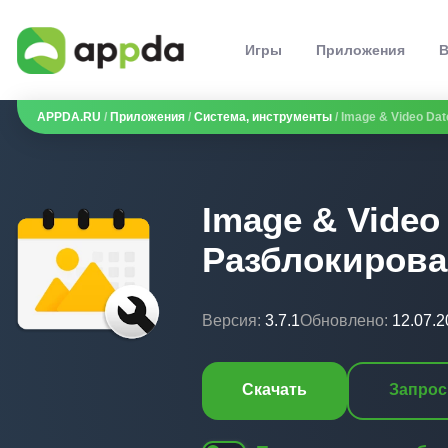
Игры
Приложения
В
APPDA.RU
/
Приложения
/
Система, инструменты
/ Image & Video Da
Image & Video
Разблокирова
Версия:
3.7.1
Обновлено:
12.07.2
Скачать
Запрос