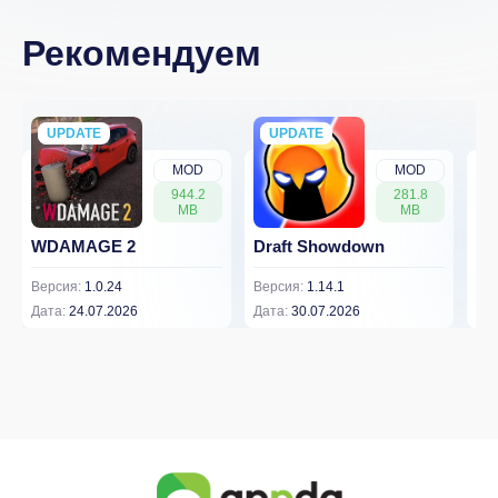
Рекомендуем
UPDATE
NEW
UPDATE
NEW
MOD
MOD
944.2
281.8
MB
MB
WDAMAGE 2
Draft Showdown
FP
Версия:
1.0.24
Версия:
1.14.1
Вер
Дата:
24.07.2026
Дата:
30.07.2026
Дат