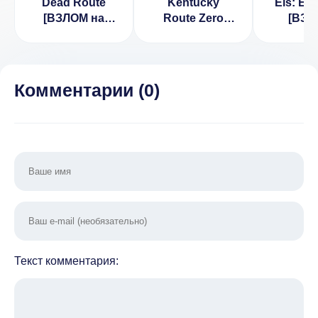
Dead Route
Kentucky
Els: Evo
[ВЗЛОМ на
Route Zero
[ВЗЛ
деньги] v 2.4.4
(ВЗЛОМ, Без
высо
Подписки)
атака] v
Комментарии (
0
)
Текст комментария: