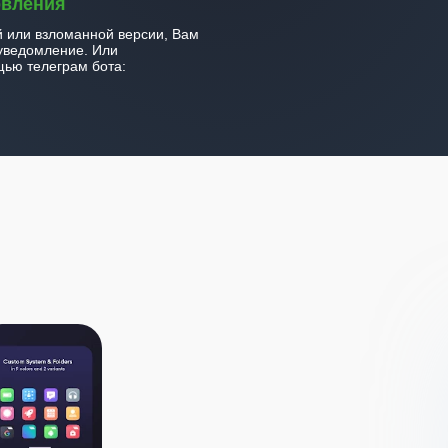
овления
й или взломанной версии, Вам
уведомление. Или
ью телеграм бота: