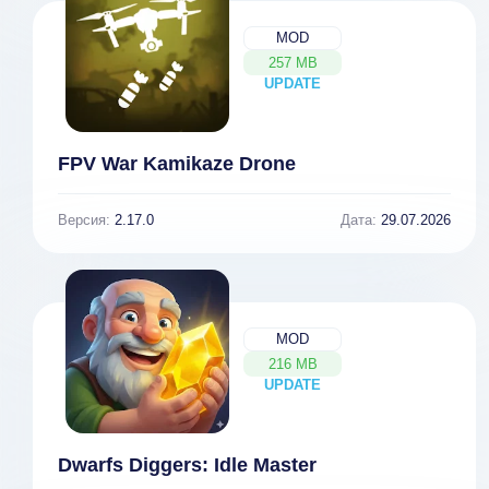
MOD
257 MB
UPDATE
NEW
FPV War Kamikaze Drone
Версия:
2.17.0
Дата:
29.07.2026
MOD
216 MB
UPDATE
NEW
Dwarfs Diggers: Idle Master