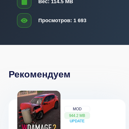
Вес:
114.5 MB
Просмотров:
1 693
Рекомендуем
MOD
944.2 MB
UPDATE
NEW