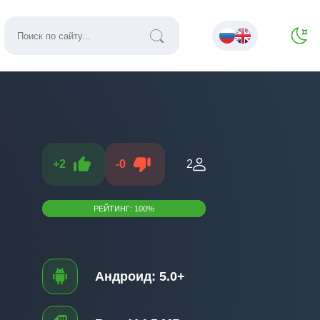
+
2
-
0
2
РЕЙТИНГ:
100
%
Андроид:
5.0+