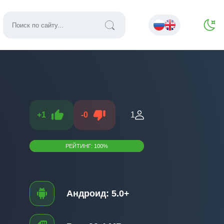
+
1
-
0
1
РЕЙТИНГ:
100
%
Андроид:
5.0+