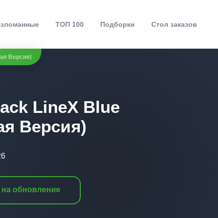
зломанные
ТОП 100
Подборки
Стол заказов
ная Версия)
ack LineX Blue
я Версия)
26
 на обновление