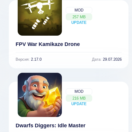
MOD
257 MB
UPDATE
NEW
FPV War Kamikaze Drone
Версия:
2.17.0
Дата:
29.07.2026
MOD
216 MB
UPDATE
NEW
Dwarfs Diggers: Idle Master