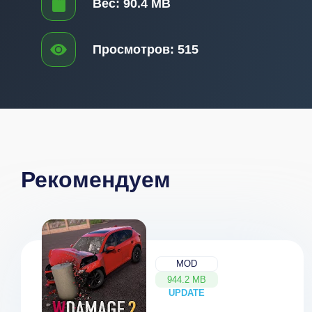
Вес:
90.4 MB
Просмотров:
515
Рекомендуем
MOD
944.2 MB
UPDATE
NEW