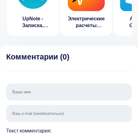
UpNote -
Электрические
Any
Записка,
расчеты
Gro
дневник
(ВЗЛОМ
Shoppi
(ВЗЛОМ
Разблокирован
Разблокирован
Премиум)
Премиум)
Комментарии (
0
)
Текст комментария: