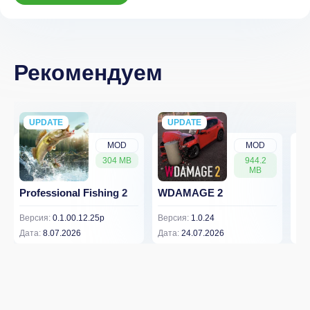
Рекомендуем
UPDATE
NEW
UPDATE
NEW
MOD
MOD
304 MB
944.2
MB
Professional Fishing 2
WDAMAGE 2
Dr
Версия:
0.1.00.12.25p
Версия:
1.0.24
Вер
Дата:
8.07.2026
Дата:
24.07.2026
Дат