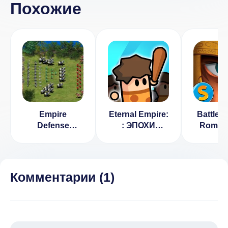
Похожие
Empire
Eternal Empire:
Battle E
Defense
: ЭПОХИ
Roman
[ВЗЛОМ]
ВОИНОВ
(Имп
битв: р
вой
[ВЗЛ
Комментарии (
1
)