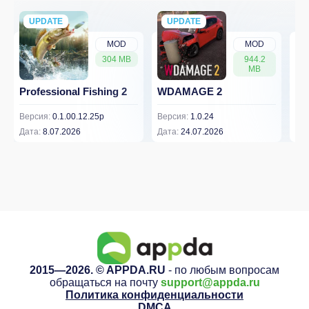
UPDATE
NEW
UPDATE
NEW
MOD
MOD
304 MB
944.2
MB
Professional Fishing 2
WDAMAGE 2
Dr
Версия:
0.1.00.12.25p
Версия:
1.0.24
Вер
Дата:
8.07.2026
Дата:
24.07.2026
Дат
2015—2026. © APPDA.RU
- по любым вопросам
обращаться на почту
support@appda.ru
Политика конфиденциальности
DMCA