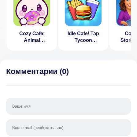
Cozy Cafe:
Idle Cafe! Tap
Cook
Animal
Tycoon
Stories
Restaurant
(ВЗЛОМ,
cafe 
(ВЗЛОМ Много
бесконечные
(ВЗЛОМ
Денег)
деньги)
Ден
Комментарии (
0
)