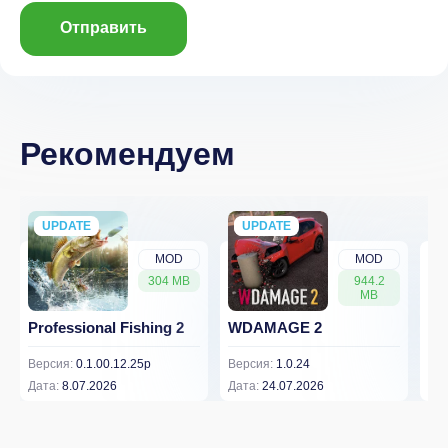
Отправить
Рекомендуем
UPDATE
NEW
UPDATE
NEW
MOD
MOD
304 MB
944.2
MB
Professional Fishing 2
WDAMAGE 2
Dr
Версия:
0.1.00.12.25p
Версия:
1.0.24
Вер
Дата:
8.07.2026
Дата:
24.07.2026
Дат