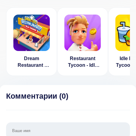
Dream
Restaurant
Idle De
Restaurant -
Tycoon - Idle
Tycoon 
Idle Tycoon
Game
Resta
(ВЗЛОМ,
Simul
Много денег/
Бесплатные
Комментарии (
0
)
покупки)