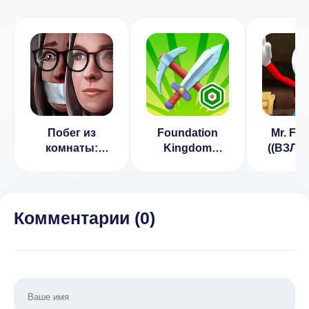
Побег из
Foundation
Mr. Fac
комнаты:
Kingdom
((ВЗЛО
Escape room
Roblominer
рекл
(ВЗЛОМ, Нет
(ВЗЛОМ,
рекламы)
Много денег)
Комментарии (
0
)