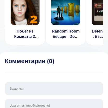
Побег из
Random Room
Detenti
Комнаты 2.
Escape - Door
: Escap
Квест для
Exit (ВХОД,
[ВЗЛО
Android
Много денег)
1.1
Комментарии (
0
)