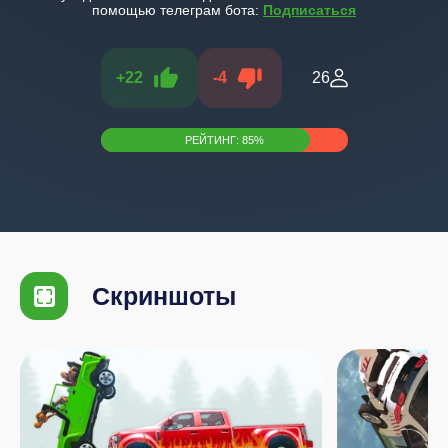
помощью телеграм бота:
Подписаться
+
22
-
4
26
РЕЙТИНГ:
85
%
Скриншоты