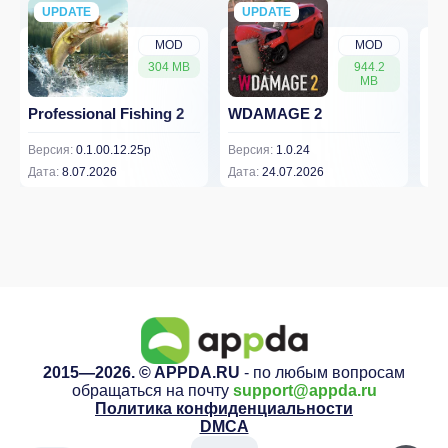
UPDATE
NEW
UPDATE
NEW
MOD
MOD
304 MB
944.2
MB
Professional Fishing 2
WDAMAGE 2
Dr
Версия:
0.1.00.12.25p
Версия:
1.0.24
Вер
Дата:
8.07.2026
Дата:
24.07.2026
Дат
2015—2026. © APPDA.RU
- по любым вопросам
обращаться на почту
support@appda.ru
Политика конфиденциальности
DMCA