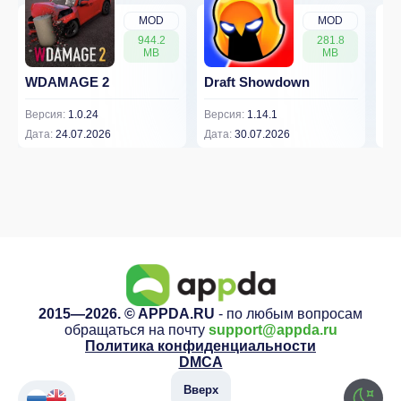
MOD
MOD
944.2
281.8
MB
MB
WDAMAGE 2
Draft Showdown
FP
Версия:
1.0.24
Версия:
1.14.1
Вер
Дата:
24.07.2026
Дата:
30.07.2026
Дат
2015—2026. © APPDA.RU
- по любым вопросам
обращаться на почту
support@appda.ru
Политика конфиденциальности
DMCA
Вверх