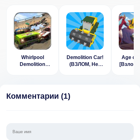
Whirlpool
Demolition Car!
Age of 
Demolition
(ВЗЛОМ, Нет
[Взлом:
Derby Car
рекламы)
денег] 
[ВЗЛОМ] v 1.0
Комментарии (
1
)