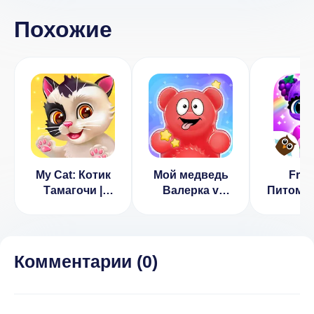
Похожие
My Cat: Котик
Мой медведь
Fruit
Тамагочи |
Валерка v
Питомц
Мой
1.0.38
(ВЗ
виртуальный
Разбло
питомец (МОД,
пла
много денег/
перс
Комментарии (
0
)
нет рекламы)