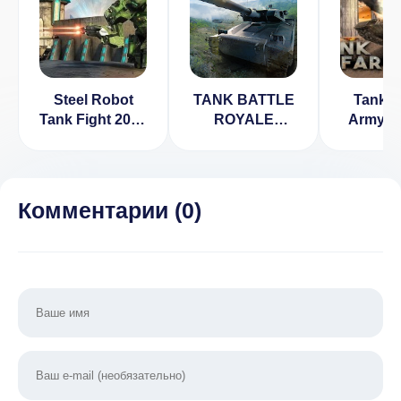
Steel Robot
TANK BATTLE
Tank Ba
Tank Fight 2017
ROYALE
Army W
Взлом (Много
[ВЗЛОМ] 0.0.3
3D [В
Денег)
Много д
1.
Комментарии (
0
)