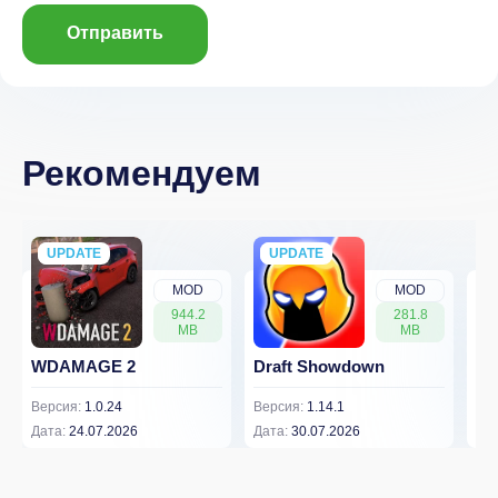
Отправить
Рекомендуем
UPDATE
NEW
UPDATE
NEW
MOD
MOD
944.2
281.8
MB
MB
WDAMAGE 2
Draft Showdown
FP
Версия:
1.0.24
Версия:
1.14.1
Вер
Дата:
24.07.2026
Дата:
30.07.2026
Дат