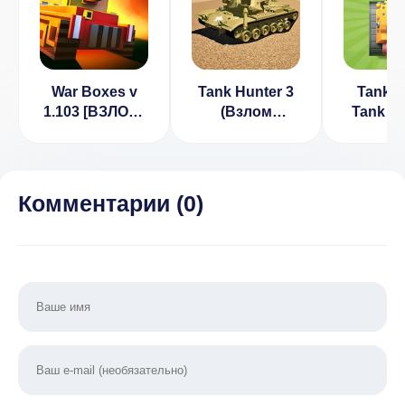
War Boxes v
Tank Hunter 3
Tank F
1.103 [ВЗЛОМ:
(Взлом
Tank S
Увеличенная
бесплатные
скорость
покупки)
танка]
Комментарии (
0
)