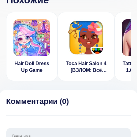
Похожие
Hair Doll Dress
Toca Hair Salon 4
Tattoo
Up Game
[ВЗЛОМ: Всё
1.6 
разблокировано]
3.1
Комментарии (
0
)