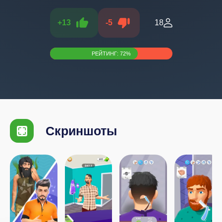
+
13
-
5
18
РЕЙТИНГ:
72
%
Скриншоты