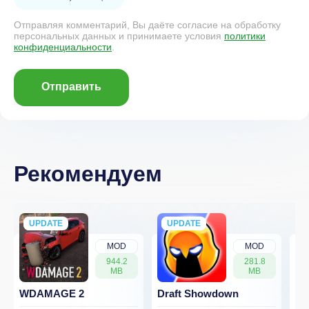
Отправляя комментарий, Вы даёте согласие на обработку
персональных данных и принимаете условия
политики
конфиденциальности
.
Отправить
Рекомендуем
UPDATE
NEW
UPDATE
NEW
MOD
MOD
944.2
281.8
MB
MB
WDAMAGE 2
Draft Showdown
FP