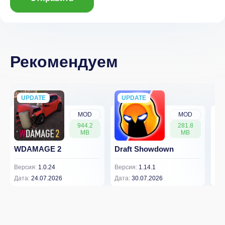
Рекомендуем
UPDATE
NEW
UPDATE
NEW
MOD
MOD
944.2
281.8
MB
MB
WDAMAGE 2
Draft Showdown
FP
Версия:
1.0.24
Версия:
1.14.1
Вер
Дата:
24.07.2026
Дата:
30.07.2026
Дат