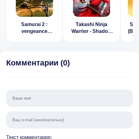
Samurai 2 :
Takashi Ninja
Sam
vengeance
Warrior - Shadow
(ВЗ
[ВЗЛОМ:
of Last Samurai
Неограниченная
[ВЗЛОМ: Всё
карма] v 1.3.0
разблокировано]
3.9.6
Комментарии (
0
)
Текст комментария: