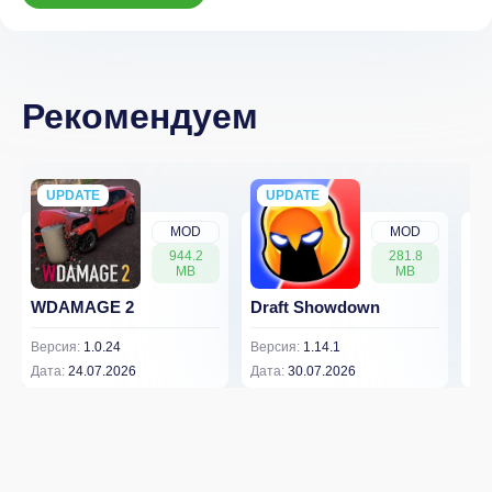
Рекомендуем
UPDATE
NEW
UPDATE
NEW
MOD
MOD
944.2
281.8
MB
MB
WDAMAGE 2
Draft Showdown
FP
Версия:
1.0.24
Версия:
1.14.1
Вер
Дата:
24.07.2026
Дата:
30.07.2026
Дат