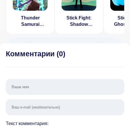
Thunder
Stick Fight:
Stic
Samurai
Shadow
Ghost: 
Defend Village
Warrior v 1.191
Warr
(ВЗЛОМ Много
[ВЗЛОМ на
[ВЗЛ
Денег)
деньги]
беспл
шопинг]
Комментарии (
0
)
Текст комментария: