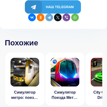
НАШ TELEGRAM
Похожие
Симулятор
Симулятор
City Ca
метро: поезда
Поезда Метро
Driv
3D
(МОД, много