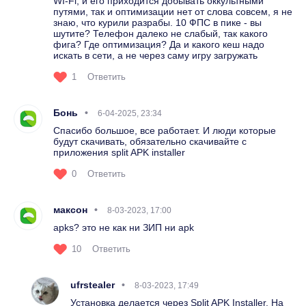
WI-Fi, и его приходится добывать оккультными
путями, так и оптимизации нет от слова совсем, я не
знаю, что курили разрабы. 10 ФПС в пике - вы
шутите? Телефон далеко не слабый, так какого
фига? Где оптимизация? Да и какого кеш надо
искать в сети, а не через саму игру загружать
1
Ответить
Бонь
6-04-2025, 23:34
Спасибо большое, все работает. И люди которые
будут скачивать, обязательно скачивайте с
приложения split APK installer
0
Ответить
максон
8-03-2023, 17:00
apks? это не как ни ЗИП ни apk
10
Ответить
ufrstealer
8-03-2023, 17:49
Установка делается через Split APK Installer. На