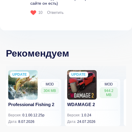
сайте он есть)
10
Ответить
Рекомендуем
UPDATE
NEW
UPDATE
NEW
MOD
MOD
304 MB
944.2
MB
Professional Fishing 2
WDAMAGE 2
Dr
Версия:
0.1.00.12.25p
Версия:
1.0.24
Вер
Дата:
8.07.2026
Дата:
24.07.2026
Дат