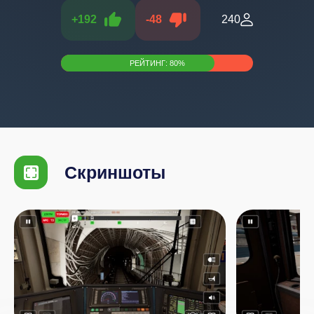
+
192
-
48
240
РЕЙТИНГ:
80
%
Скриншоты