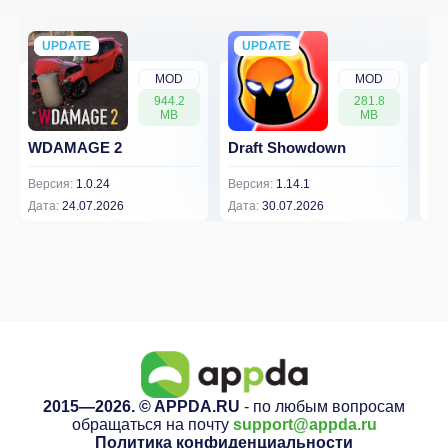
UPDATE
NEW
UPDATE
NEW
MOD
MOD
944.2
281.8
MB
MB
WDAMAGE 2
Draft Showdown
FP
Версия:
1.0.24
Версия:
1.14.1
Вер
Дата:
24.07.2026
Дата:
30.07.2026
Дат
2015—2026. © APPDA.RU
- по любым вопросам
обращаться на почту
support@appda.ru
Политика конфиденциальности