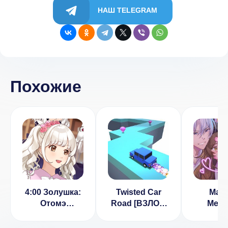
НАШ TELEGRAM
Похожие
4:00 Золушка:
Twisted Car
May
Отомэ
Road [ВЗЛОМ
Memo
Романтика
на алмазы] 1.0
CHOIC
(ВЗЛОМ, Нет
Oto