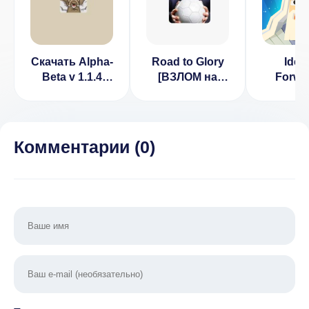
Скачать Alpha-
Road to Glory
Ident
Beta v 1.1.4
[ВЗЛОМ на
Forwa
[ВЗЛОМ]
монеты] v 0.5.5
Game (
(ВЗЛОМ
рекл
Комментарии (
0
)