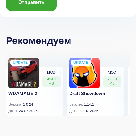
Отправить
Рекомендуем
UPDATE
NEW
UPDATE
NEW
MOD
MOD
944.2
281.8
MB
MB
WDAMAGE 2
Draft Showdown
FP
Версия:
1.0.24
Версия:
1.14.1
Вер
Дата:
24.07.2026
Дата:
30.07.2026
Дат